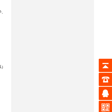
学、
系）