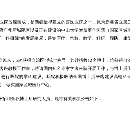
军医院改编而成，是
新疆
最早建立的西医医院之一，原为新疆省立第
疏附广州新城院区以及正在建设的中山大学附属喀什医院（国家区域
区一科研院”的发展格局，是集医疗、急救、教学、科研、预防、康
以来，5次获得自治区“先进”称号，共计招收12名博士，均获得自
，客座教授工作室，聘请国内知名专家学者来院开展工作，与博士后
，进行医院的学科建设。我院积极吸纳全国博士后来喀建设高端科
力，做实国家区域医疗中心。
开招聘全职博士后研究人员。现将有关事项公告如下：