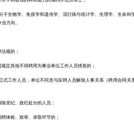
术水平和较强的科研能力的海内外优秀博士；
与分子生物学、免疫学和遗传学、流行病与统计学、生理学、生命科
专业方向。
律法规的；
规规定其他不得聘用为事业单位工作人员情形的；
册正式工作人员，单位不同意与应聘人员解除人事关系（聘用合同关
解除党纪、政纪处分的人员；
招聘体检、政审、录取环节的；