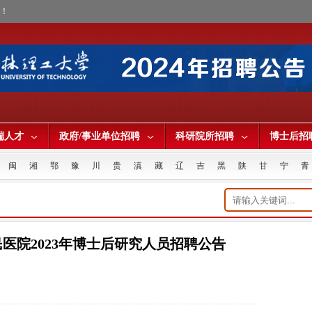
才！
端人才
政府/事业单位招聘
科研院所招聘
博士后招
闽
湘
鄂
豫
川
贵
滇
藏
辽
吉
黑
陕
甘
宁
青
医院2023年博士后研究人员招聘公告