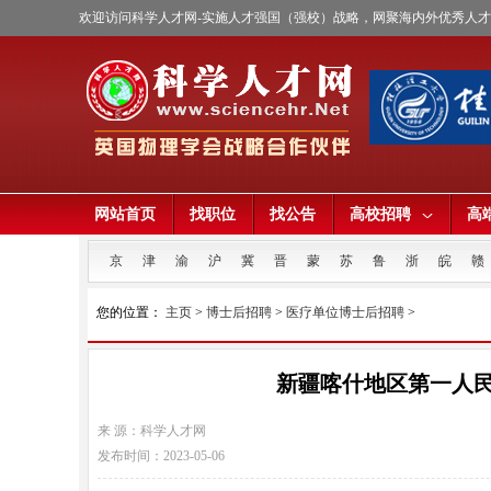
欢迎访问科学人才网-实施人才强国（强校）战略，网聚海内外优秀人
网站首页
找职位
找公告
高校招聘
高
京
津
渝
沪
冀
晋
蒙
苏
鲁
浙
皖
赣
您的位置：
主页
>
博士后招聘
>
医疗单位博士后招聘
>
新疆喀什地区第一人民
来 源：科学人才网
发布时间：2023-05-06