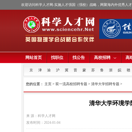
欢迎访问科学人才网-实施人才强国（强校）战略，网聚海内外优秀人
网站首页
找职位
找公告
高校招聘
高
京
津
渝
沪
冀
晋
蒙
苏
鲁
浙
皖
赣
您的位置：
主页
>
双一流高校招聘专题
>
清华大学招聘专题
>
清华大学环境学院
来 源：科学人才网
发布时间：2024-01-04