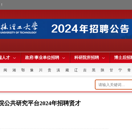
才！
端人才
政府/事业单位招聘
科研院所招聘
博士后招
闽
湘
鄂
豫
川
贵
滇
藏
辽
吉
黑
陕
甘
宁
青
公共研究平台2024年招聘贤才