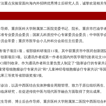
疗法重点实验室面向海内外招聘优秀博士后研究人员，诚挚欢迎相关
作导师。重庆医科大学附属第二医院党委书记、院长。重庆市巴渝学
标准专业委员会委员；国家儿科质控中心专家委员会委员；中华医学
委员会常委；重庆市医学会小儿外科分会前任主任委员。
专项子项目1项，省部级科研项目11项。其中获重庆市中医药创新团
项目3项。以通讯作者或第一作者在国内外医学期刊发表论文100余篇，
urgery等业内权威SCI期刊收录。作为通讯作者和主要负责人制定了“隐睾诊
儿童肾母细胞瘤诊疗专家共识”和“儿童神经母细胞瘤诊疗专家共识”
果三等奖等省部级奖项5项。
准诊治，以及中西医结合实体肿瘤全周期管理。致力于原位组织再生
与临床研究，在促进传统中医与现代医学融合方面取得了突出成果。
究生导师、博士后合作导师。重庆医科大学附属第二医院中西医结合