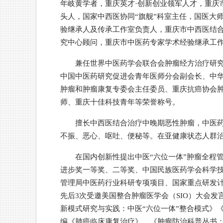
年岐黄学者，重庆英才·创新创业领军人才，重庆
头人，国家中西医协同“旗舰”科室主任，国医大
验继承人及传承工作室负责人，重庆市中西医结
究中心顾问，重庆市中医药专家学术经验继承工
兼任世界中医药学会联合会肿瘤经方治疗研
中国中医药研究促进会青年医师分会副会长、中
肿瘤和肿瘤康复专委会主任委员、重庆抗癌协会
师、重庆十佳科技青年等荣誉称号。
擅长中西医结合治疗中晚期恶性肿瘤，中医
不振、恶心、呕吐、便秘等。在亚健康状态人群
在国内创新性提出中医“六位一体”肿瘤全程
进步奖一等奖、二等奖、中国民族医药学会科学
管理局中医药行业科研专项项目、国家重点研发计划
先后3次受邀美国整合肿瘤医学会（SIO）大会发
新模式研究与实践：中医“六位一体”整合模式》
编《肺癌临床康复治疗》、《肿瘤防治科普丛书：