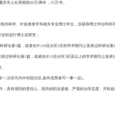
庆市人社局资助30万/两年，15万/年。
医内科学、针灸推拿学等相关专业博士学位，且获得博士学位时间不
可全职进行博士后研究；
过科研论著1篇，或者在IF≥10且分区1区的学术期刊上发表过科研论著
发表过科研论著1篇，或者在IF≥5且分区3区及以上的学术期刊上发表
篇。
一,分区均为中科院分区,条件优秀者可一事一议)。
写作；具有强烈的责任心、高尚的职业道德、严谨的治学态度、开拓