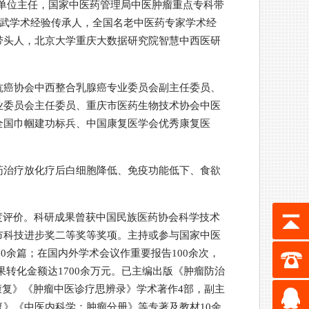
单位主任，国家中医药管理局中医肿瘤重点专科带
辉武学术经验传承人，全国名老中医药专家学术经
带头人，北京大学重庆大数据研究院智慧中西医研
抗癌协会中西整合乳腺癌专业委员会副主任委员、
业委员会主任委员、重庆市医药生物技术协会中医
全国巾帼建功标兵、中国康复医学会优秀康复医
药治疗放化疗后白细胞降低、免疫功能低下、食欲
度评价。科研成果曾获中国民族医药协会科学技术
市科技进步奖二等奖等奖项。主持或参与国家中医
0余篇；在国内外学术会议作重要报告100余次，
果转化金额达1700余万元。已主编出版《肿瘤防治
康复》《肿瘤中医诊疗思辨录》学术著作4部，副主
》《中医内科学：肿瘤分册》等专著及教材10余