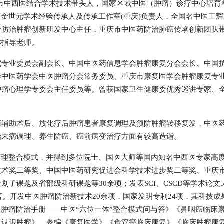
市中西医结合学术技术带头人，国家区域中医（肿瘤）诊疗中心培育
师金世元学术经验传承人及传承工作室(重庆)负责人，全国名中医王
合防治肿瘤创新研发中心主任，重庆市中医药防治肺癌传承创新团队
作指导老师。
究专业委员会副会长、中国中医药信息学会肿瘤康复分会会长、中国
华中医药学会中医肿瘤分会常务委员、重庆市康复医学会肿瘤康复专
肿瘤心理学专委会主任委员等。曾获国家卫生健康委优秀巡讲专家、
药辅助术后、放化疗后肿瘤患者康复调理及预防肿瘤转移复发，中医
治未病调理、养生防癌、癌前病变治疗方面有较高造诣。
管理整合模式，并得到多位院士、国医大师等国内知名中西医专家高
技术奖二等奖、中国中医药研究促进会科学技术进步奖二等奖、重庆
子课题及省部级科研课题等30余项；发表SCI、CSCD等学术论文5
言。开发中医肿瘤防治新技术20余项，国家发明专利24项，其科技成
《肿瘤防治手册——中医“六位一体”整合模式问与答》《鼻咽癌临床
认识肿瘤》，参编《康复医学》《食管癌临床康复》《临床肿瘤康复