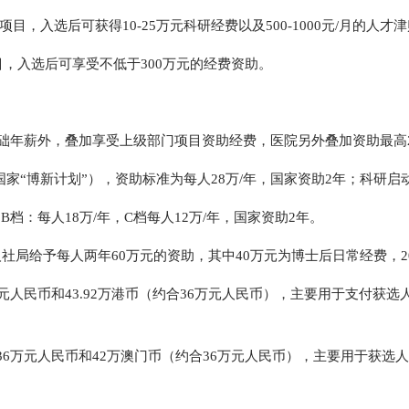
目，入选后可获得10-25万元科研经费以及500-1000元/月的人才
目，入选后可享受不低于300万元的经费资助。
础年薪外，叠加享受上级部门项目资助经费，医院另外叠加资助最高2
家“博新计划”），资助标准为每人28万/年，国家资助2年；科研启
档：每人18万/年，C档每人12万/年，国家资助2年。
社局给予每人两年60万元的资助，其中40万元为博士后日常经费，
万元人民币和43.92万港币（约合36万元人民币），主要用于支付
36万元人民币和42万澳门币（约合36万元人民币），主要用于获