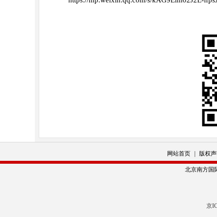
https://mp.weixin.qq.com/s/kAG9Elm02J2E-ifps
网站首页
|
版权声
北京南方国际人力资
京IC