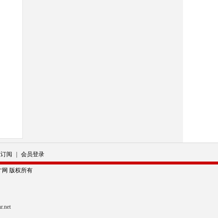
志订阅
|
会员登录
科学人才网 版权所有
r.net