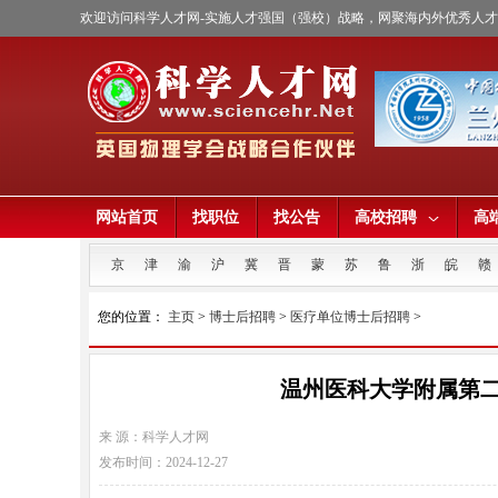
欢迎访问科学人才网-实施人才强国（强校）战略，网聚海内外优秀人
网站首页
找职位
找公告
高校招聘
高
京
津
渝
沪
冀
晋
蒙
苏
鲁
浙
皖
赣
您的位置：
主页
>
博士后招聘
>
医疗单位博士后招聘
>
温州医科大学附属第二
来 源：科学人才网
发布时间：2024-12-27