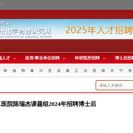
才！
端人才
政府/事业单位招聘
科研院所招聘
博士后招
闽
湘
鄂
豫
川
贵
滇
藏
辽
吉
黑
陕
甘
宁
青
医院陈瑞杰课题组2024年招聘博士后