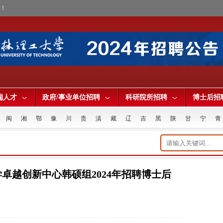
才！
端人才
政府/事业单位招聘
科研院所招聘
博士后招
闽
湘
鄂
豫
川
贵
滇
藏
辽
吉
黑
陕
甘
宁
青
卓越创新中心韩硕组2024年招聘博士后