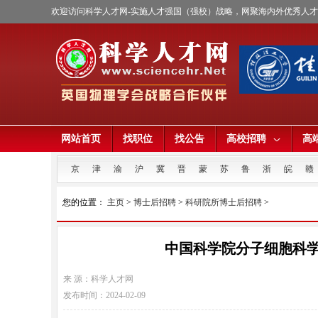
欢迎访问科学人才网-实施人才强国（强校）战略，网聚海内外优秀人
网站首页
找职位
找公告
高校招聘
高
京
津
渝
沪
冀
晋
蒙
苏
鲁
浙
皖
赣
您的位置：
主页
>
博士后招聘
>
科研院所博士后招聘
>
中国科学院分子细胞科学
来 源：科学人才网
发布时间：2024-02-09