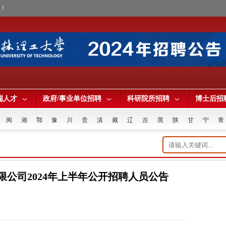
才！
端人才
政府/事业单位招聘
科研院所招聘
博士后招
闽
湘
鄂
豫
川
贵
滇
藏
辽
吉
黑
陕
甘
宁
青
公司2024年上半年公开招聘人员公告