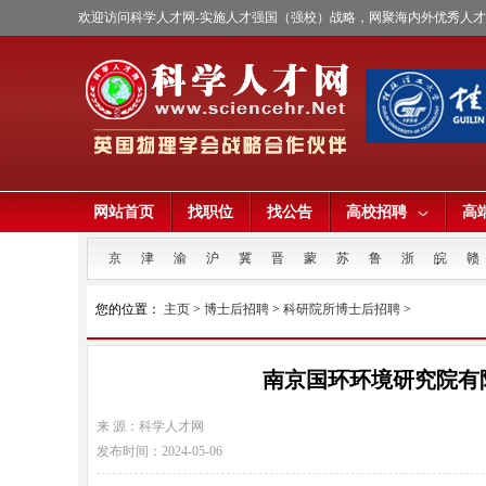
欢迎访问科学人才网-实施人才强国（强校）战略，网聚海内外优秀人
网站首页
找职位
找公告
高校招聘
高
京
津
渝
沪
冀
晋
蒙
苏
鲁
浙
皖
赣
您的位置：
主页
>
博士后招聘
>
科研院所博士后招聘
>
南京国环环境研究院有限
来 源：科学人才网
发布时间：2024-05-06