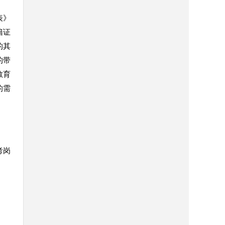
表》
籍证
的其
的带
教育
的需
考岗