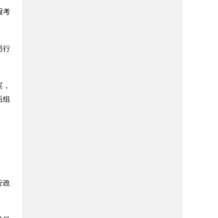
报考
另行
案，
后组
行政