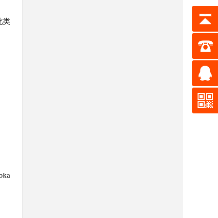
此类
ka