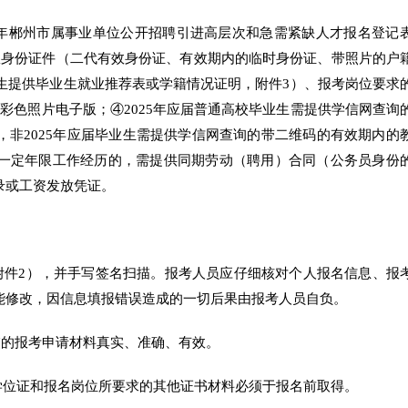
25年郴州市属事业单位公开招聘引进高层次和急需紧缺人才报名登记
效身份证件（二代有效身份证、有效期内的临时身份证、带照片的户
业生提供毕业生就业推荐表或学籍情况证明，附件3）、报考岗位要求
彩色照片电子版；④2025年应届普通高校毕业生需提供学信网查询
非2025年应届毕业生需提供学信网查询的带二维码的有效期内的
一定年限工作经历的，需提供同期劳动（聘用）合同（公务员身份
录或工资发放凭证。
附件2），并手写签名扫描。报考人员应仔细核对个人报名信息、报
能修改，因信息填报错误造成的一切后果由报考人员自负。
交的报考申请材料真实、准确、有效。
、学位证和报名岗位所要求的其他证书材料必须于报名前取得。