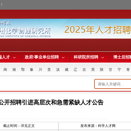
才！
端人才
政府/事业单位招聘
科研院所招聘
博士后招
闽
湘
鄂
豫
川
贵
滇
藏
辽
吉
黑
陕
甘
宁
青
年公开招聘引进高层次和急需紧缺人才公告
截止时间：详见正文
发布来源：科学人才网