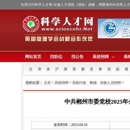
欢迎访问科学人才网-实施人才强国（强校）战略，网聚海内外优秀人
网站首页
找职位
找公告
高校招聘
高
京
津
渝
沪
冀
晋
蒙
苏
鲁
浙
皖
赣
您的位置：
主页
>
高校招聘
>
高校行政、教辅、实验人员招聘
>
中共郴州市委党校2025
发布时间：
2025-04-16