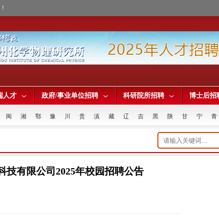
才！
端人才
政府/事业单位招聘
科研院所招聘
博士后招
闽
湘
鄂
豫
川
贵
滇
藏
辽
吉
黑
陕
甘
宁
青
技有限公司2025年校园招聘公告