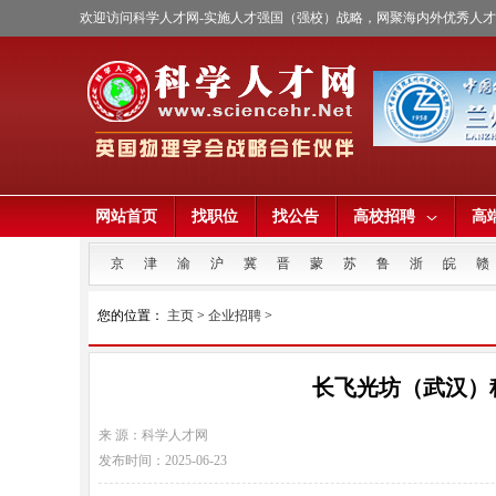
欢迎访问科学人才网-实施人才强国（强校）战略，网聚海内外优秀人
网站首页
找职位
找公告
高校招聘
高
京
津
渝
沪
冀
晋
蒙
苏
鲁
浙
皖
赣
您的位置：
主页
>
企业招聘
>
长飞光坊（武汉）科
来 源：科学人才网
发布时间：2025-06-23