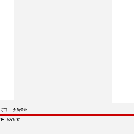
志订阅
|
会员登录
科学人才网 版权所有