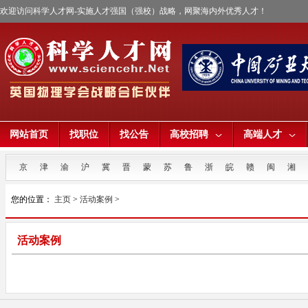
欢迎访问科学人才网-实施人才强国（强校）战略，网聚海内外优秀人才！
网站首页
找职位
找公告
高校招聘
高端人才
京
津
渝
沪
冀
晋
蒙
苏
鲁
浙
皖
赣
闽
湘
您的位置：
主页
>
活动案例
>
活动案例