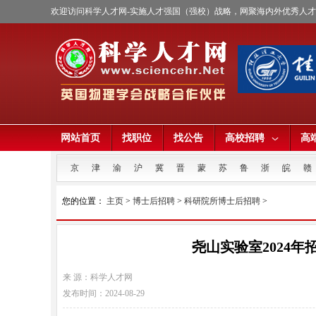
欢迎访问科学人才网-实施人才强国（强校）战略，网聚海内外优秀人
网站首页
找职位
找公告
高校招聘
高
京
津
渝
沪
冀
晋
蒙
苏
鲁
浙
皖
赣
您的位置：
主页
>
博士后招聘
>
科研院所博士后招聘
>
尧山实验室2024
来 源：科学人才网
发布时间：2024-08-29