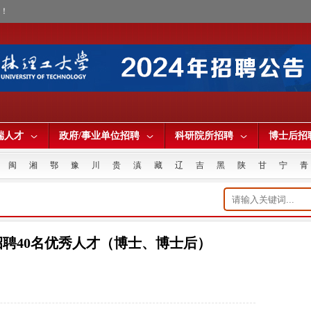
才！
端人才
政府/事业单位招聘
科研院所招聘
博士后招
闽
湘
鄂
豫
川
贵
滇
藏
辽
吉
黑
陕
甘
宁
青
年招聘40名优秀人才（博士、博士后）