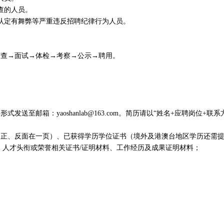
查的人员。
认定有舞弊等严重违反招聘纪律行为人员。
审查→面试→体检→考察→公示→聘用。
至邮箱：yaoshanlab@163.com。简历请以“姓名+应聘岗位+联系
（正、反面在一页）、已获得学历学位证书（境外及港澳台地区学历还需
、人才头衔或荣誉相关证书/证明材料、工作经历及成果证明材料；